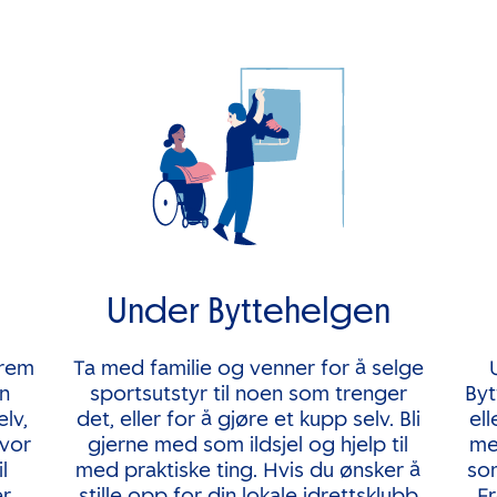
Under Byttehelgen
frem
Ta med familie og venner for å selge
an
sportsutstyr til noen som trenger
Byt
elv,
det, eller for å gjøre et kupp selv. Bli
el
hvor
gjerne med som ildsjel og hjelp til
me
l
med praktiske ting. Hvis du ønsker å
som
r.
stille opp for din lokale idrettsklubb
Fr